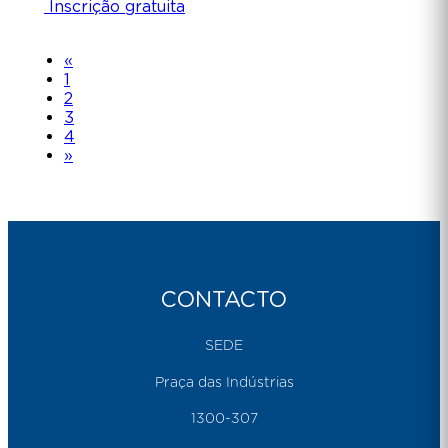
Inscrição gratuita
«
1
2
3
4
»
CONTACTO
SEDE
Praça das Indústrias
1300-307