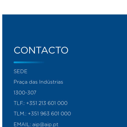
CONTACTO
SEDE
Praça das Indústrias
1300-307
TLF.:
+351 213 601 000
TLM.:
+351 963 601 000
EMAIL:
aip@aip.pt