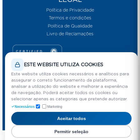
Política de Privacidade
Termos e condições
Política de Qualidade
Livro de Reclamações
Email Marketing por E-goi
ESTE WEBSITE UTILIZA COOKIES
Este website utiliza cookies necessários e analíticos para
assegurar o correto funcionamento da plataforma,
analisar a utilização do website e melhorar a experiência
de navegação. Poderá aceitar todos os cookies ou
selecionar apenas as categorias que pretende autorizar.
Necessários
Marketing
Aceitar todos
@
2026 AIP . Associação Indústrial Portuguesa
By
mediaFoundry
Permitir seleção