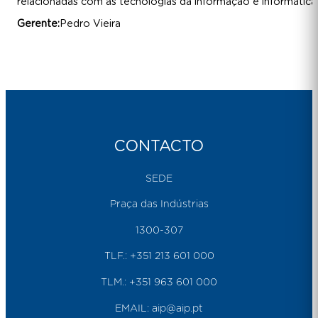
relacionadas com as tecnologias da informação e informática
Gerente:
Pedro Vieira
CONTACTO
SEDE
Praça das Indústrias
1300-307
TLF.:
+351 213 601 000
TLM.:
+351 963 601 000
EMAIL:
aip@aip.pt