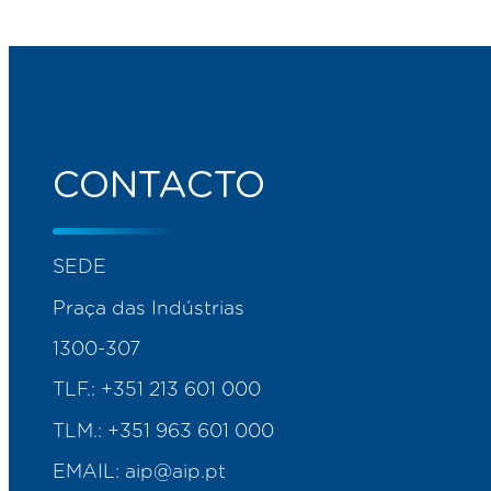
CONTACTO
SEDE
Praça das Indústrias
1300-307
TLF.:
+351 213 601 000
TLM.:
+351 963 601 000
EMAIL:
aip@aip.pt