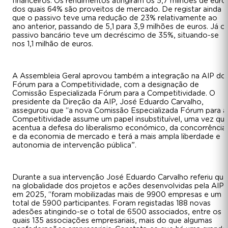
financeiros. Os rendimentos atingiram os 5,7 milhões de euro
dos quais 64% são proveitos de mercado. De registar ainda
que o passivo teve uma redução de 23% relativamente ao
ano anterior, passando de 5,1 para 3,9 milhões de euros. Já o
passivo bancário teve um decréscimo de 35%, situando-se
nos 1,1 milhão de euros.
A Assembleia Geral aprovou também a integração na AIP do
Fórum para a Competitividade, com a designação de
Comissão Especializada Fórum para a Competitividade. O
presidente da Direção da AIP, José Eduardo Carvalho,
assegurou que “a nova Comissão Especializada Fórum para a
Competitividade assume um papel insubstituível, uma vez qu
acentua a defesa do liberalismo económico, da concorrência
e da economia de mercado e terá a mais ampla liberdade e
autonomia de intervenção pública”.
Durante a sua intervenção José Eduardo Carvalho referiu que
na globalidade dos projetos e ações desenvolvidas pela AIP
em 2025, “foram mobilizadas mais de 9900 empresas e um
total de 5900 participantes. Foram registadas 188 novas
adesões atingindo-se o total de 6500 associados, entre os
quais 135 associações empresariais, mais do que algumas