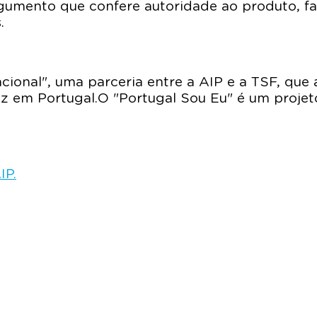
rgumento que confere autoridade ao produto, fac
.
ional", uma parceria entre a AIP e a TSF, que 
 faz em Portugal. O "Portugal Sou Eu" é um pro
IP
.