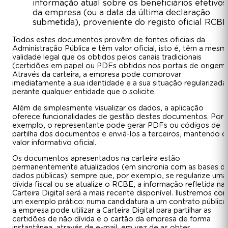
informação atual sobre os beneficiários efetivos
da empresa (ou a data da última declaração
submetida), proveniente do registo oficial RCBE
Todos estes documentos provêm de fontes oficiais da
Administração Pública e têm valor oficial, isto é, têm a mesm
validade legal que os obtidos pelos canais tradicionais
(certidões em papel ou PDFs obtidos nos portais de origem)
Através da carteira, a empresa pode comprovar
imediatamente a sua identidade e a sua situação regularizada
perante qualquer entidade que o solicite.
Além de simplesmente visualizar os dados, a aplicação
oferece funcionalidades de gestão destes documentos. Por
exemplo, o representante pode gerar PDFs ou códigos de
partilha dos documentos e enviá-los a terceiros, mantendo o
valor informativo oficial.
Os documentos apresentados na carteira estão
permanentemente atualizados (em sincronia com as bases d
dados públicas): sempre que, por exemplo, se regularize uma
dívida fiscal ou se atualize o RCBE, a informação refletida na
Carteira Digital será a mais recente disponível. Ilustremos co
um exemplo prático: numa candidatura a um contrato público
a empresa pode utilizar a Carteira Digital para partilhar as
certidões de não dívida e o cartão da empresa de forma
instantânea, através de e-mail, em vez de as obter