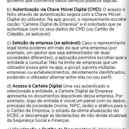
governo que concentra vários serviços públicos digitais.
b)
Autenticação via Chave Móvel Digital (CMD):
O acesso é
feito através de autenticação segura com a Chave Móvel
Digital do utilizador. Na app gov.pt, o representante escolhe 
opção “Carteira Digital da Empresa” e é solicitado que se
autentique com os seus dados de CMD (ou Cartão de
Cidadão, se aplicável).
c)
Seleção da empresa (se aplicável):
Caso o representante
legal tenha poderes em mais do que uma empresa (por
exemplo, um gestor que seja administrador de duas
sociedades diferentes), a aplicação permitirá escolher qual a
entidade a consultar. Não há limite de empresas que um
utilizador possa gerir na app; a gov.pt suporta múltiplas
empresas ou estabelecimentos, devidamente identificados,
podendo o utilizador alternar entre elas no seu perfil.
d)
Acesso à Carteira Digital:
Uma vez autenticado e
selecionada a entidade, a Carteira Digital da Empresa
apresenta os documentos disponíveis dessa empresa. Por
exemplo, logo de entrada é visível um painel com os dados
principais da sociedade (nome, NIPC, sede) e atalhos para ve
o Cartão da Empresa, o estado da última atualização do
RCBE, e descarregar as declarações de não dívida atualizada
da Segurança Social e Finanças.