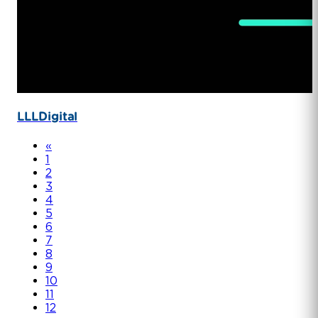
LLLDigital
«
1
2
3
4
5
6
7
8
9
10
11
12