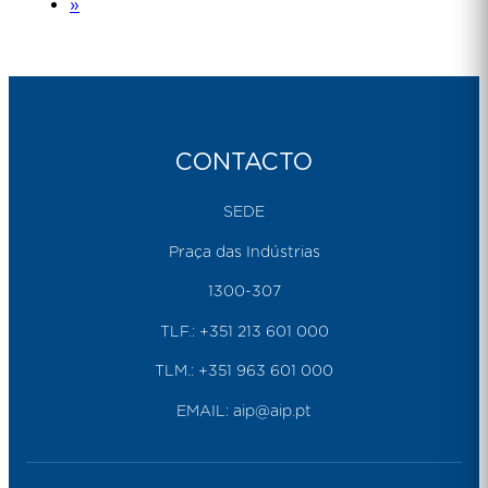
»
CONTACTO
SEDE
Praça das Indústrias
1300-307
TLF.:
+351 213 601 000
TLM.:
+351 963 601 000
EMAIL:
aip@aip.pt