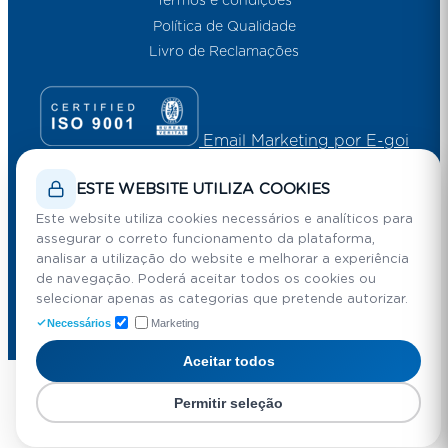
Termos e condições
Política de Qualidade
Livro de Reclamações
Email Marketing por E-goi
ESTE WEBSITE UTILIZA COOKIES
Este website utiliza cookies necessários e analíticos para
assegurar o correto funcionamento da plataforma,
analisar a utilização do website e melhorar a experiência
de navegação. Poderá aceitar todos os cookies ou
selecionar apenas as categorias que pretende autorizar.
Necessários
Marketing
@
2026 AIP . Associação Indústrial Portuguesa
By
mediaFoundry
Aceitar todos
Permitir seleção